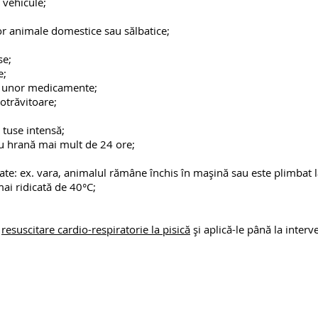
 vehicule;
or animale domestice sau sălbatice;
se;
e;
 unor medicamente;
otrăvitoare;
, tuse intensă;
u hrană mai mult de 24 ore;
ate: ex. vara, animalul rămâne închis în mașină sau este plimbat l
ai ridicată de 40°C;
e
resuscitare cardio-respiratorie la pisică
și aplică-le până la interv