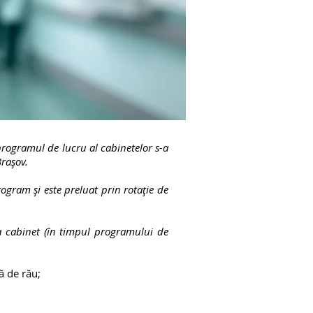
programul de lucru al cabinetelor s-a
Brașov.
ogram și este preluat prin rotație de
a cabinet (în timpul programului de
ă de rău;