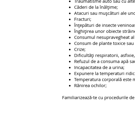
Traumatisme auto sau cu alte
Căderi de la înălțime;
Atacuri sau mușcături ale un
Fracturi;
Înțepături de insecte veninoa
Înghițirea unor obiecte străin
Consumul nesupravegheat al
Consum de plante toxice sau 
Crize;
Dificultăți respiratorii, asfixie
Refuzul de a consuma apă sa
Incapacitatea de a urina;
Expunere la temperaturi ridic
Temperatura corporală este m
Rănirea ochilor;
Familiarizează-te cu procedurile d