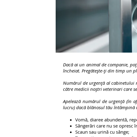
Dacă ai un animal de companie, poți 
încheiat. Pregătește-ți din timp un p
Numărul de urgență al cabinetului 
către medicii noștri veterinari care
Apelează numărul de urgență (în afa
lucru) dacă blănosul tău întâmpină u
Vomă, diaree abundentă, repet
Sângerări care nu se opresc în
Scaun sau urină cu sânge;