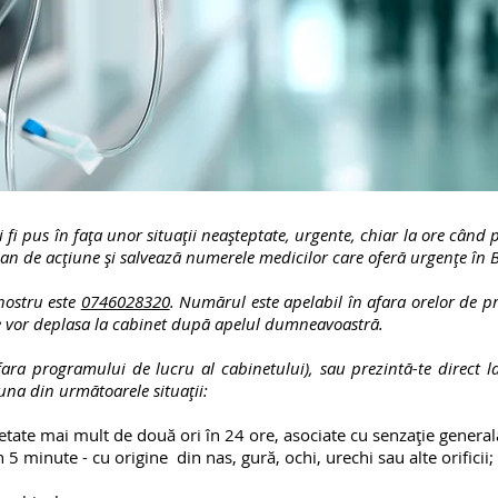
fi pus în fața unor situații neașteptate, urgente, chiar la ore când 
lan de acțiune și salvează numerele medicilor care oferă urgențe în 
nostru este
0746028320
. Numărul este apelabil în afara orelor de pr
 se vor deplasa la cabinet după apelul dumneavoastră.
ra programului de lucru al cabinetului), sau prezintă-te direct l
na din următoarele situații:
ate mai mult de două ori în 24 ore, asociate cu senzație general
 5 minute - cu origine din nas, gură, ochi, urechi sau alte orificii;